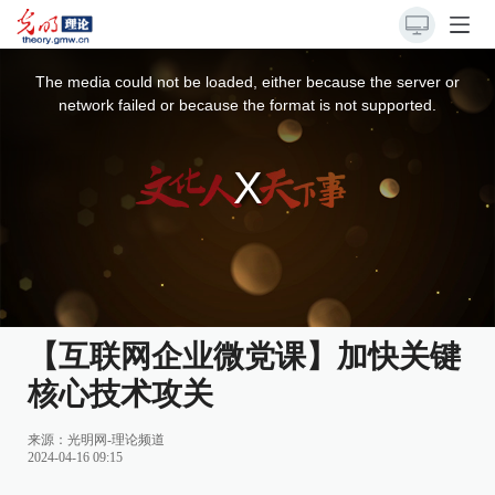
This
is
a
The media could not be loaded, either because the server or
modal
window.
network failed or because the format is not supported.
【互联网企业微党课】加快关键
核心技术攻关
来源：
光明网-理论频道
2024-04-16 09:15