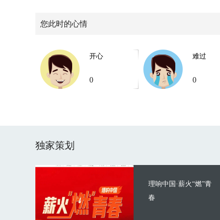
您此时的心情
开心
难过
0
0
独家策划
理响中国·薪火“燃”青
春