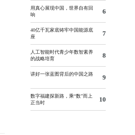
用真心展现中国，世界自有回
6
响
40亿千瓦家底铸牢中国能源底
7
座
人工智能时代青少年数智素养
8
的战略培育
讲好一张蓝图背后的中国之路
9
数字福建探新路，乘“数”而上
10
正当时