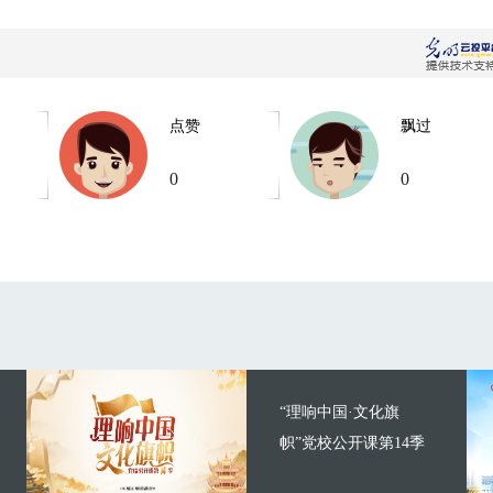
点赞
飘过
0
0
“理响中国·文化旗
帜”党校公开课第14季