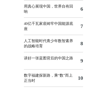
用真心展现中国，世界自有回
6
响
40亿千瓦家底铸牢中国能源底
7
座
人工智能时代青少年数智素养
8
的战略培育
讲好一张蓝图背后的中国之路
9
数字福建探新路，乘“数”而上
10
正当时