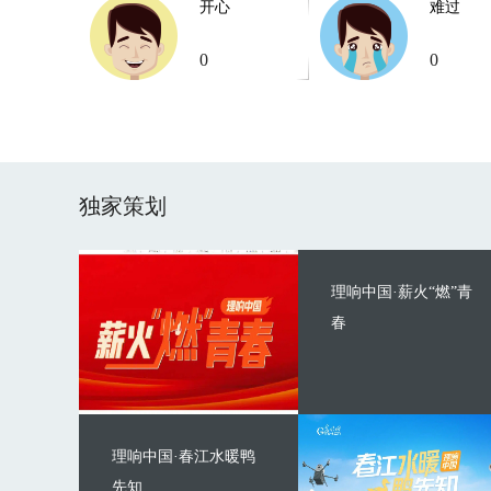
开心
难过
0
0
独家策划
理响中国·薪火“燃”青
春
理响中国·春江水暖鸭
先知