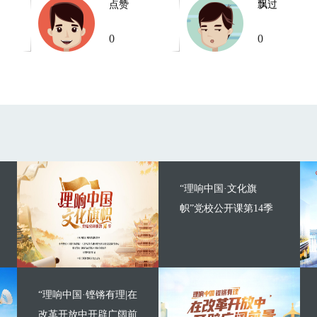
点赞
飘过
0
0
“理响中国·文化旗
帜”党校公开课第14季
“理响中国·铿锵有理|在
改革开放中开辟广阔前