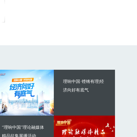
理响中国·铿锵有理|经
济向好有底气
“理响中国”理论融媒体
精品征集展播活动