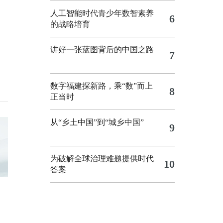
人工智能时代青少年数智素养
6
的战略培育
讲好一张蓝图背后的中国之路
7
数字福建探新路，乘“数”而上
8
正当时
从“乡土中国”到“城乡中国”
9
为破解全球治理难题提供时代
10
答案