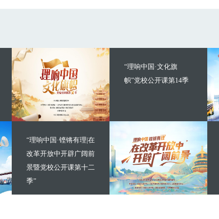
“理响中国·文化旗
帜”党校公开课第14季
“理响中国·铿锵有理|在
改革开放中开辟广阔前
景暨党校公开课第十二
季”