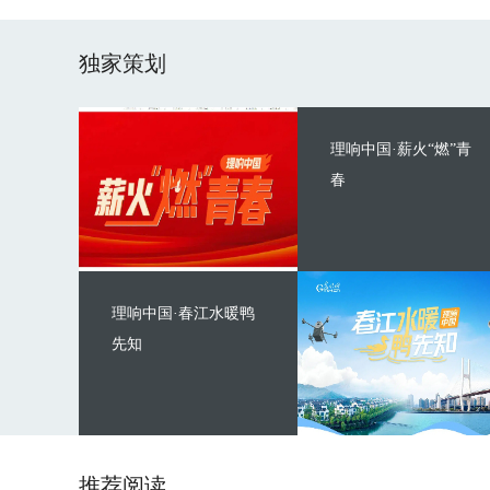
独家策划
理响中国·薪火“燃”青
春
理响中国·春江水暖鸭
先知
推荐阅读