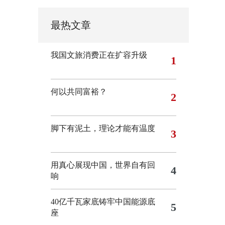
最热文章
我国文旅消费正在扩容升级
1
何以共同富裕？
2
脚下有泥土，理论才能有温度
3
用真心展现中国，世界自有回
4
响
40亿千瓦家底铸牢中国能源底
5
座