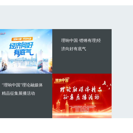
理响中国·铿锵有理|经
济向好有底气
“理响中国”理论融媒体
精品征集展播活动