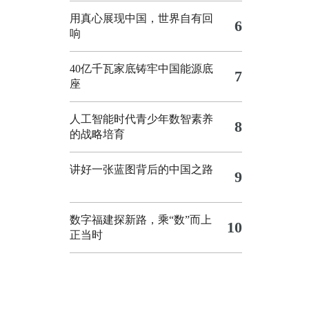
用真心展现中国，世界自有回
6
响
40亿千瓦家底铸牢中国能源底
7
座
人工智能时代青少年数智素养
8
的战略培育
讲好一张蓝图背后的中国之路
9
数字福建探新路，乘“数”而上
10
正当时