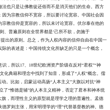
做法也只是让佛教徒还俗而不是消灭他们的生命。西方
；因为宗教信仰不宽容，所以要讨论宽容。中国社会因
为宗教信仰是宽容的，所以未讨论宽容。伏尔泰在他的
则、普遍原则在全世界都是‘己所不欲，勿施于
0年前提出的原则。总之，作为人权内容的信仰自由在中国一
实际的表述是：中国传统文化所缺乏的只是一个概念，
所以17、18世纪欧洲资产阶级在反对“君权”“神
文化典籍和理念中找到了知音，形成了“人权”概念。儒
运动。比如，启蒙运动高扬“人本主义”大旗以对抗“神
确立了“惟德是辅”的人本主义精神，否定了君本和神本统
”大旗，而理性主义的原型就是理学之理的普遍性。孟德
狄德罗则主张，用宋明理学的“理”代替基督教的神。德