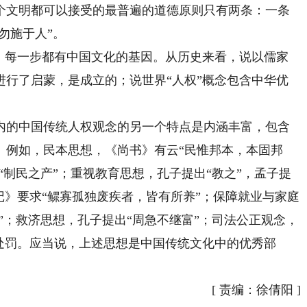
个文明都可以接受的最普遍的道德原则只有两条：一条
勿施于人”。
每一步都有中国文化的基因。从历史来看，说以儒家
进行了启蒙，是成立的；说世界“人权”概念包含中华优
的中国传统人权观念的另一个特点是内涵丰富，包含
。例如，民本思想，《尚书》有云“民惟邦本，本固邦
“制民之产”；重视教育思想，孔子提出“教之”，孟子提
记》要求“鳏寡孤独废疾者，皆有所养”；保障就业与家庭
归”；救济思想，孔子提出“周急不继富”；司法公正观念，
处罚。应当说，上述思想是中国传统文化中的优秀部
[
责编：徐倩阳
]