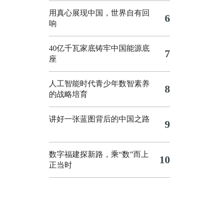
用真心展现中国，世界自有回
6
响
40亿千瓦家底铸牢中国能源底
7
座
人工智能时代青少年数智素养
8
的战略培育
讲好一张蓝图背后的中国之路
9
数字福建探新路，乘“数”而上
10
正当时