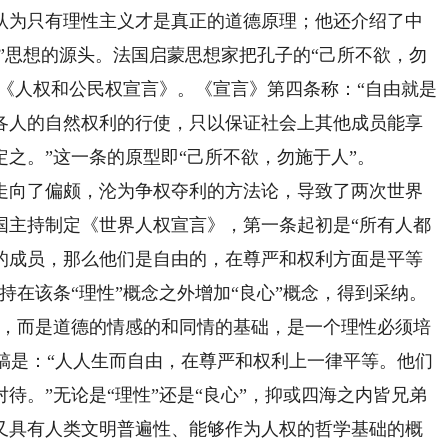
认为只有理性主义才是真正的道德原理；他还介绍了中
律”思想的源头。法国启蒙思想家把孔子的“己所不欲，勿
国《人权和公民权宣言》。《宣言》第四条称：“自由就是
各人的自然权利的行使，只以保证社会上其他成员能享
之。”这一条的原型即“己所不欲，勿施于人”。
向了偏颇，沦为争权夺利的方法论，导致了两次世界
国主持制定《世界人权宣言》，第一条起初是“所有人都
的成员，那么他们是自由的，在尊严和权利方面是平等
持在该条“理性”概念之外增加“良心”概念，得到采纳。
音，而是道德的情感的和同情的基础，是一个理性必须培
定稿是：“人人生而自由，在尊严和权利上一律平等。他们
待。”无论是“理性”还是“良心”，抑或四海之内皆兄弟
又具有人类文明普遍性、能够作为人权的哲学基础的概