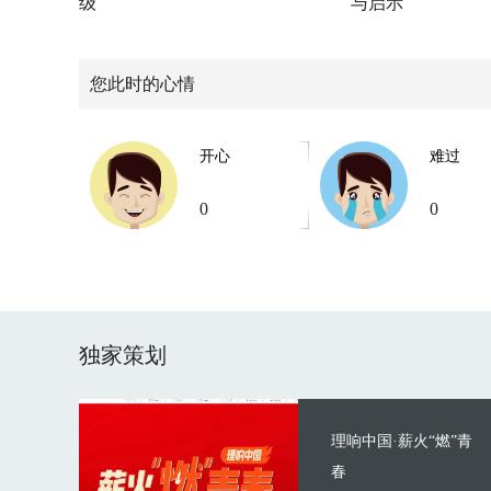
级
与启示
您此时的心情
开心
难过
0
0
独家策划
理响中国·薪火“燃”青
春