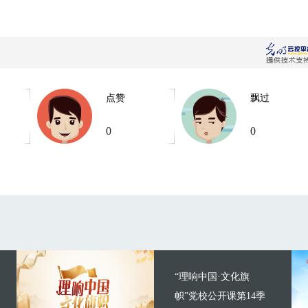
点赞
飘过
0
0
“理响中国·文化旗
帜”党校公开课第14季