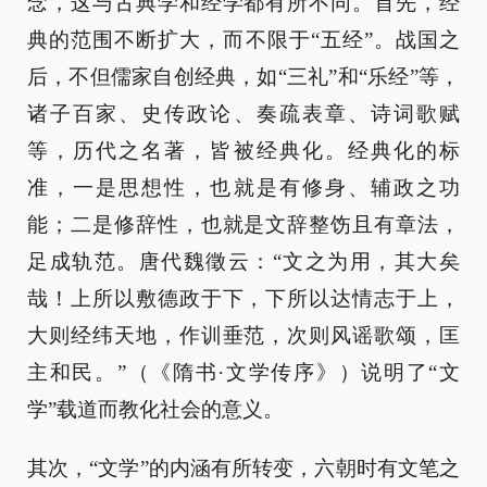
念，这与古典学和经学都有所不同。首先，经
典的范围不断扩大，而不限于“五经”。战国之
后，不但儒家自创经典，如“三礼”和“乐经”等，
诸子百家、史传政论、奏疏表章、诗词歌赋
等，历代之名著，皆被经典化。经典化的标
准，一是思想性，也就是有修身、辅政之功
能；二是修辞性，也就是文辞整饬且有章法，
足成轨范。唐代魏徵云：“文之为用，其大矣
哉！上所以敷德政于下，下所以达情志于上，
大则经纬天地，作训垂范，次则风谣歌颂，匡
主和民。”（《隋书·文学传序》）说明了“文
学”载道而教化社会的意义。
其次，“文学”的内涵有所转变，六朝时有文笔之