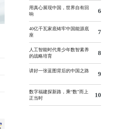
用真心展现中国，世界自有回
6
响
40亿千瓦家底铸牢中国能源底
7
座
人工智能时代青少年数智素养
8
的战略培育
讲好一张蓝图背后的中国之路
9
数字福建探新路，乘“数”而上
10
正当时