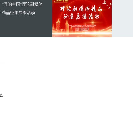
“理响中国”理论融媒体
精品征集展播活动
追