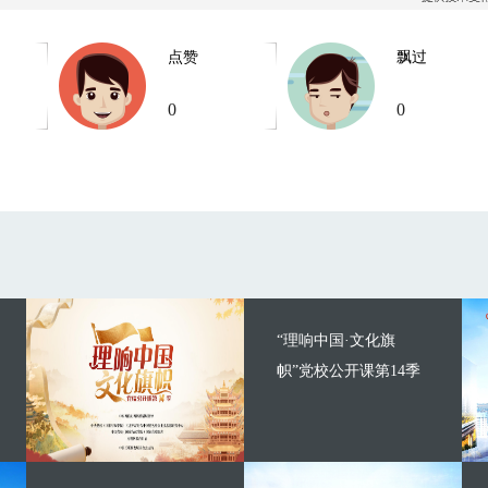
点赞
飘过
0
0
“理响中国·文化旗
帜”党校公开课第14季