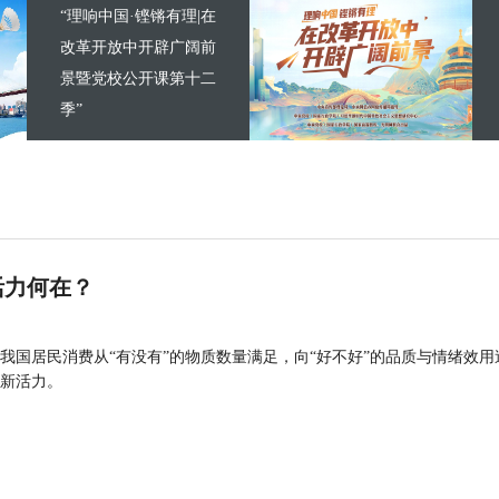
“理响中国·铿锵有理|在
改革开放中开辟广阔前
景暨党校公开课第十二
季”
活力何在？
我国居民消费从“有没有”的物质数量满足，向“好不好”的品质与情绪效用
新活力。