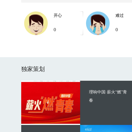
开心
难过
0
0
独家策划
理响中国·薪火“燃”青
春