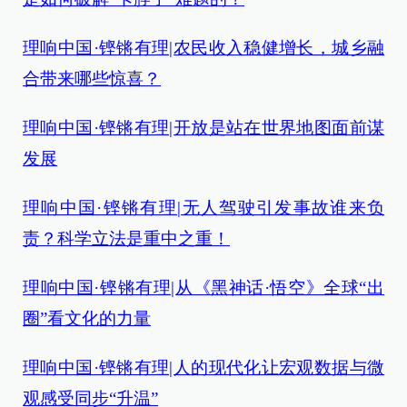
理响中国·铿锵有理|农民收入稳健增长，城乡融
合带来哪些惊喜？
理响中国·铿锵有理|开放是站在世界地图面前谋
发展
理响中国·铿锵有理|无人驾驶引发事故谁来负
责？科学立法是重中之重！
理响中国·铿锵有理|从《黑神话·悟空》全球“出
圈”看文化的力量
理响中国·铿锵有理|人的现代化让宏观数据与微
观感受同步“升温”