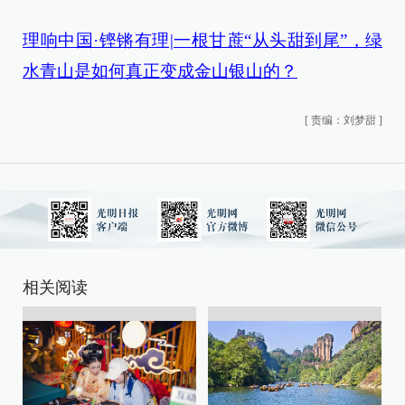
理响中国·铿锵有理|一根甘蔗“从头甜到尾”，绿
水青山是如何真正变成金山银山的？
[
责编：刘梦甜
]
相关阅读