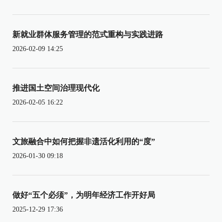
新就业群体服务管理的范式重构与实践进路
2026-02-09 14:25
推进国土空间治理现代化
2026-02-05 16:22
文旅融合中如何把握非遗活化利用的“度”
2026-01-30 09:18
做好“五个必须”，为明年经济工作开好局
2025-12-29 17:36