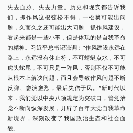
失去血脉、失去力量。历史和现实都告诉我
们，抓作风这根弦松不得，一松就可能出问
题，久而久之还可能出大问题。抓作风建设，
看起来都是一些小事，但是体现的是自我革命
的精神。习近平总书记强调：“作风建设永远在
路上，永远没有休止符，不可蜻蜓点水，不可
虎头蛇尾，不可只是一阵风，否则不仅不可能
从根本上解决问题，而且会导致作风问题不断
反弹、愈演愈烈，最后失信于民。”新时代以
来，我们党以中央八项规定为突破口，管党治
党不断向纵深发展，开辟了百年大党自我革命
新境界，深刻改变了我国政治生态和社会面
貌。