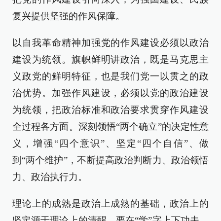
复兴提供坚强的作风保障。
以自我革命精神加强党的作风建设必须以政治
建设为统领。旗帜鲜明讲政治，既是马克思主
义政党的鲜明特征，也是我们党一以贯之的政
治优势。加强作风建设，必须以党的政治建设
为统领，把政治标准和政治要求贯穿作风建设
全过程各方面。深刻领悟“两个确立”的决定性意
义，增强“四个意识”、坚定“四个自信”、做
到“两个维护”，不断提高政治判断力、政治领悟
力、政治执行力。
理论上的成熟是政治上成熟的基础，政治上的
坚定源于理论上的清醒。要在“学”字上下功夫。