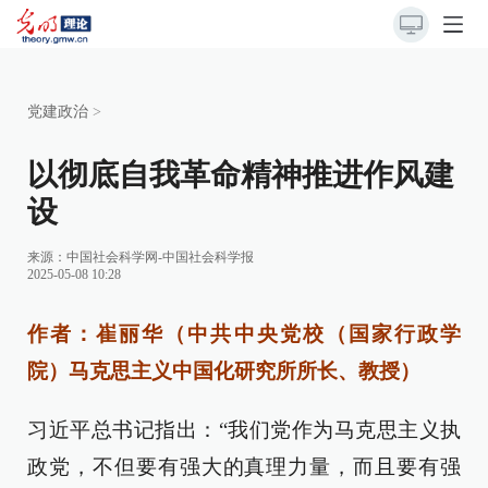
党建政治
>
以彻底自我革命精神推进作风建
设
来源：
中国社会科学网-中国社会科学报
2025-05-08 10:28
作者：崔丽华（中共中央党校（国家行政学
院）马克思主义中国化研究所所长、教授）
习近平总书记指出：“我们党作为马克思主义执
政党，不但要有强大的真理力量，而且要有强