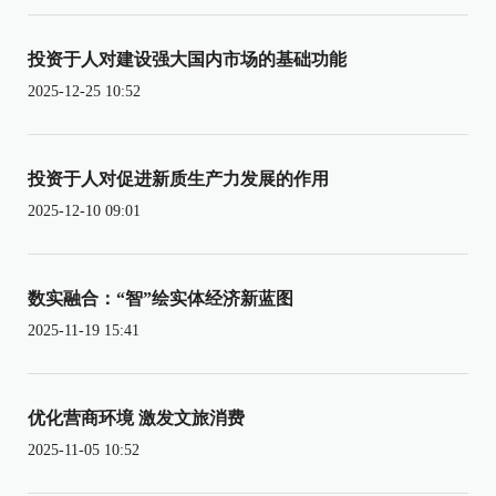
投资于人对建设强大国内市场的基础功能
2025-12-25 10:52
投资于人对促进新质生产力发展的作用
2025-12-10 09:01
数实融合：“智”绘实体经济新蓝图
2025-11-19 15:41
优化营商环境 激发文旅消费
2025-11-05 10:52