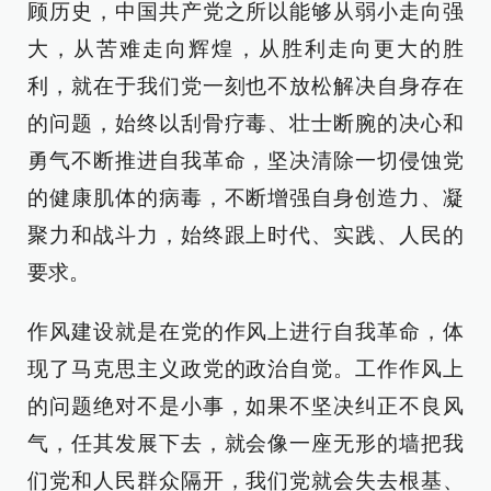
顾历史，中国共产党之所以能够从弱小走向强
大，从苦难走向辉煌，从胜利走向更大的胜
利，就在于我们党一刻也不放松解决自身存在
的问题，始终以刮骨疗毒、壮士断腕的决心和
勇气不断推进自我革命，坚决清除一切侵蚀党
的健康肌体的病毒，不断增强自身创造力、凝
聚力和战斗力，始终跟上时代、实践、人民的
要求。
作风建设就是在党的作风上进行自我革命，体
现了马克思主义政党的政治自觉。工作作风上
的问题绝对不是小事，如果不坚决纠正不良风
气，任其发展下去，就会像一座无形的墙把我
们党和人民群众隔开，我们党就会失去根基、