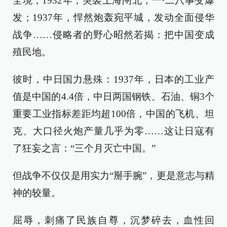
全境；1932年，突袭上海闸北，一·二八事变爆
发；1937年，悍然炮轰宛平城，发动全面侵华
战争……侵略者的野心昭然若揭：把中国变成
殖民地。
彼时，中日国力悬殊：1937年，日本的工业产
值是中国的4.4倍，中日两国钢铁、石油、铜3个
重要工业指标差距均超100倍，中国的飞机、坦
克、大口径火炮产量几乎为零……这让日寇有
了狂妄之言：“三个月灭亡中国。”
但战争不仅仅是用实力“掰手腕”，更是意志与精
神的较量。
屈辱，刺痛了民族自尊，沉梦碎去，血性回