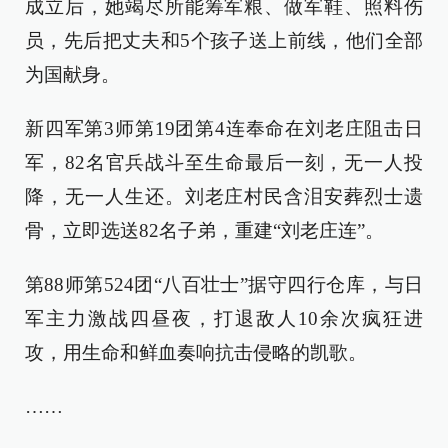
成立后，她竭尽所能筹军粮、做军鞋、照料伤
员，先后把丈夫和5个孩子送上前线，他们全部
为国献身。
新四军第3师第19团第4连奉命在刘老庄阻击日
军，82名官兵战斗至生命最后一刻，无一人投
降，无一人生还。刘老庄村民含泪安葬烈士遗
骨，立即选送82名子弟，重建“刘老庄连”。
第88师第524团“八百壮士”据守四行仓库，与日
军主力激战四昼夜，打退敌人10余次疯狂进
攻，用生命和鲜血奏响抗击侵略的凯歌。
……