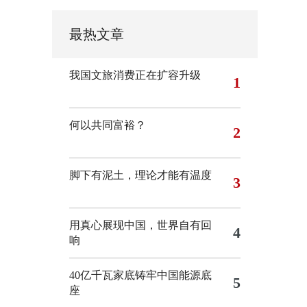
最热文章
我国文旅消费正在扩容升级
1
何以共同富裕？
2
脚下有泥土，理论才能有温度
3
用真心展现中国，世界自有回
4
响
40亿千瓦家底铸牢中国能源底
5
座