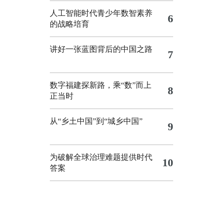
人工智能时代青少年数智素养
6
的战略培育
讲好一张蓝图背后的中国之路
7
数字福建探新路，乘“数”而上
8
正当时
从“乡土中国”到“城乡中国”
9
为破解全球治理难题提供时代
10
答案