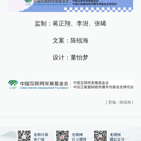
监制：蒋正翔、李澍、张晞
文案：陈锐海
设计：董怡梦
[
责编：陈锐海
]