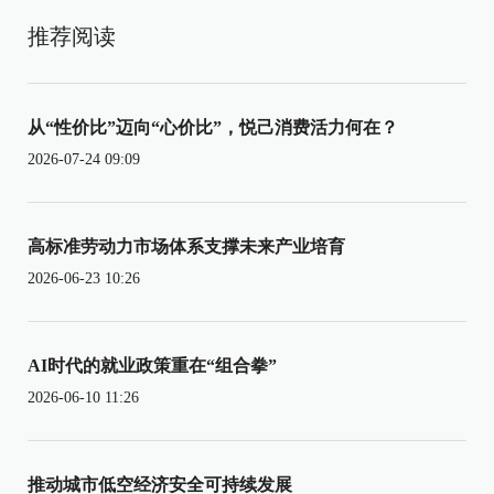
推荐阅读
从“性价比”迈向“心价比”，悦己消费活力何在？
2026-07-24 09:09
高标准劳动力市场体系支撑未来产业培育
2026-06-23 10:26
AI时代的就业政策重在“组合拳”
2026-06-10 11:26
推动城市低空经济安全可持续发展