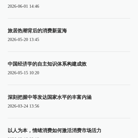
2026-06-01 14:46
旅居热潮背后的消费新蓝海
2026-05-20 13:45
中国经济学的自主知识体系构建成效
2026-05-15 10:20
深刻把握中等发达国家水平的丰富内涵
2026-03-24 13:56
以人为本，情绪消费如何激活消费市场活力