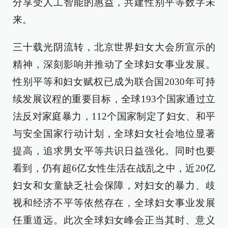
分享受人工智能的惠益，共建性别平等数字未
来。
三十载光阴流转，北京世界妇女大会所宣示的
精神，深刻影响并推动了全球妇女事业发展。
性别平等和妇女赋权已成为联合国2030年可持
续发展议程的重要目标，全球193个国家通过立
法反对家庭暴力，112个国家制定了妇女、和平
与安全国家行动计划，全球妇女社会地位显著
提高，追求男女平等共识日益强化。同时也要
看到，仍有超6亿女性生活在战乱之中，近20亿
妇女和女童缺乏社会保障，对妇女的暴力、歧
视和经济不平等依然存在，全球妇女事业发展
任重道远。此次全球妇女峰会正当其时、意义