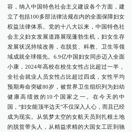
容，纳入中国特色社会主义建设各个方面，建
立了包括100多部法律法规在内的全面保障妇女
权益法律体系。党的十八大以来，中国特色社
会主义妇女发展道路展现蓬勃生机，妇女生存
发展状况持续改善，在脱贫、科教、卫生等领
域成就全球领先。6.9亿中国妇女同步迈入全面
小康，2024年高校在校生女性占比超过一半，
全社会就业人员女性占比超过四成，女性平均
预期寿命突破80岁，被世界卫生组织列为妇幼
健康高绩效的10个国家之一。在今天的中
国，“妇女能顶半边天”不仅深入人心，而且已经
成为现实。从筑梦太空的女航天员到扎根土地
的脱贫带头人，从精益求精的大国女工匠到驰