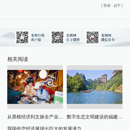
[
责编：赵宇
]
相关阅读
从票根经济到文旅全产业链升级
数字生态文明建设的福建路径与启示
我国低空经济展现出巨大的发展潜力