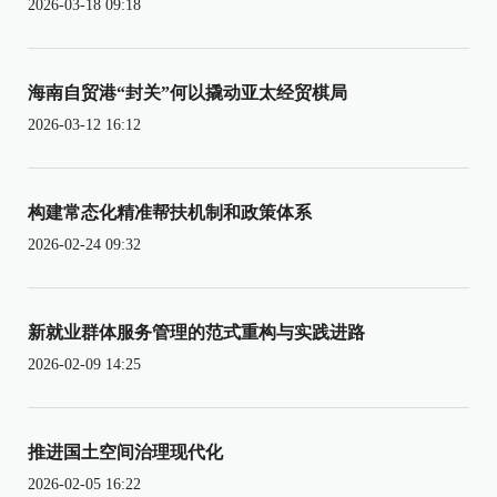
2026-03-18 09:18
海南自贸港“封关”何以撬动亚太经贸棋局
2026-03-12 16:12
构建常态化精准帮扶机制和政策体系
2026-02-24 09:32
新就业群体服务管理的范式重构与实践进路
2026-02-09 14:25
推进国土空间治理现代化
2026-02-05 16:22