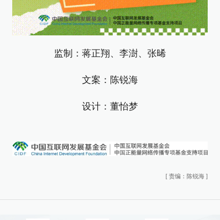
监制：蒋正翔、李澍、张晞
文案：陈锐海
设计：董怡梦
[
责编：陈锐海
]