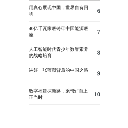
用真心展现中国，世界自有回
6
响
40亿千瓦家底铸牢中国能源底
7
座
人工智能时代青少年数智素养
8
的战略培育
讲好一张蓝图背后的中国之路
9
数字福建探新路，乘“数”而上
10
正当时