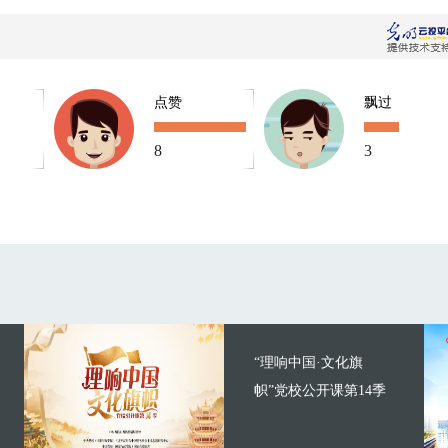
点赞
飘过
8
3
“理响中国·文化旗
帜”党校公开课第14季