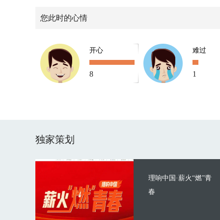
您此时的心情
开心
难过
8
1
独家策划
理响中国·薪火“燃”青
春