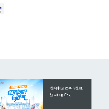
理响中国·铿锵有理|经
济向好有底气