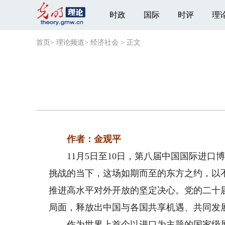
时政
国际
时评
理
首页
>
理论频道
>
经济社会
>
正文
作者：金观平
11月5日至10日，第八届中国国际进口
挑战的当下，这场如期而至的东方之约，以
推进高水平对外开放的坚定决心。党的二十
局面，释放出中国与各国共享机遇、共同发
作为世界上首个以进口为主题的国家级展会