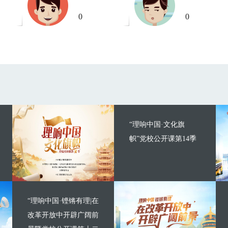
0
0
“理响中国·文化旗
帜”党校公开课第14季
“理响中国·铿锵有理|在
改革开放中开辟广阔前