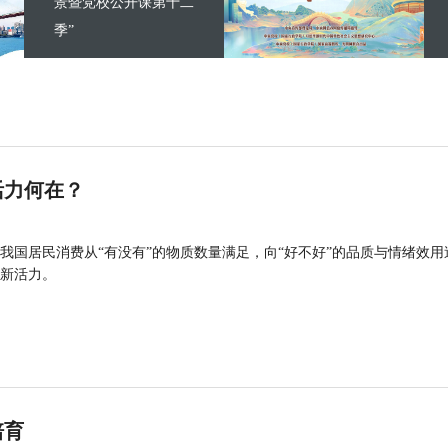
景暨党校公开课第十二
季”
活力何在？
我国居民消费从“有没有”的物质数量满足，向“好不好”的品质与情绪效用
新活力。
培育