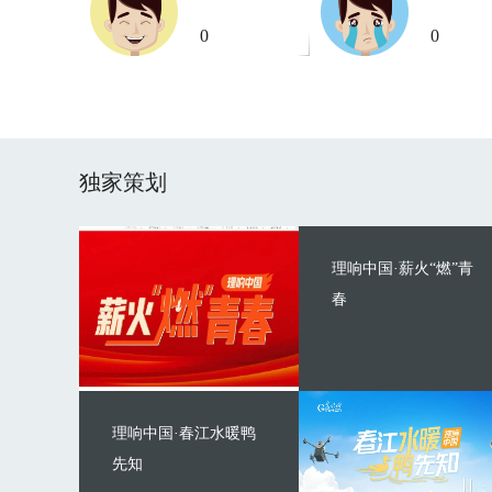
0
0
独家策划
理响中国·薪火“燃”青
春
理响中国·春江水暖鸭
先知