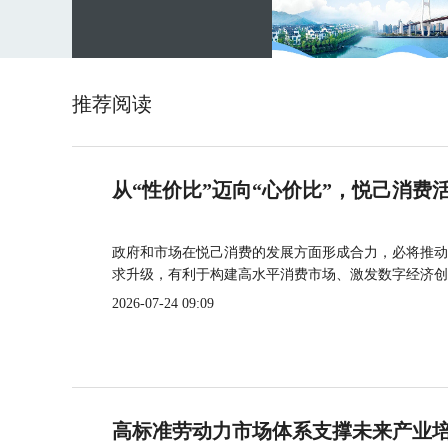
推荐阅读
从“性价比”迈向“心价比”，悦己消费
政府和市场在悦己消费的发展方面形成合力，必将推动
求升级，有利于构建高水平消费市场、激发数字经济创
2026-07-24 09:09
高标准劳动力市场体系支撑未来产业