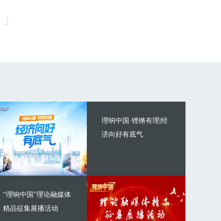
理响中国·铿锵有理|经
济向好有底气
“理响中国”理论融媒体
精品征集展播活动