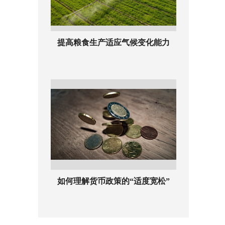
提高粮食生产适应气候变化能力
如何理解货币政策的“适度宽松”