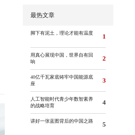
最热文章
脚下有泥土，理论才能有温度
1
用真心展现中国，世界自有回
2
响
40亿千瓦家底铸牢中国能源底
3
座
人工智能时代青少年数智素养
4
的战略培育
讲好一张蓝图背后的中国之路
5