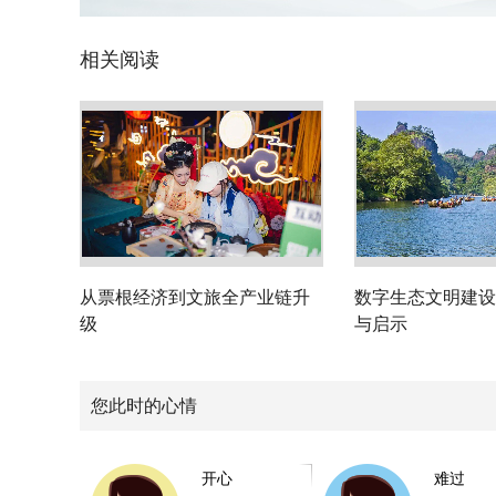
相关阅读
从票根经济到文旅全产业链升
数字生态文明建设
级
与启示
您此时的心情
开心
难过