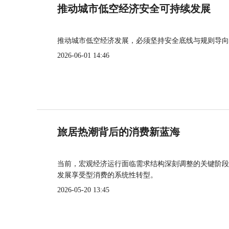
推动城市低空经济安全可持续发展
推动城市低空经济发展，必须坚持安全底线与规则导向
2026-06-01 14:46
旅居热潮背后的消费新蓝海
当前，宏观经济运行面临需求结构深刻调整的关键阶段
发展享受型消费的系统性转型。
2026-05-20 13:45