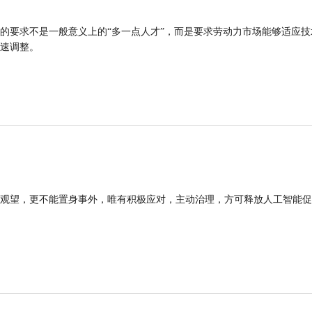
的要求不是一般意义上的“多一点人才”，而是要求劳动力市场能够适应技
速调整。
观望，更不能置身事外，唯有积极应对，主动治理，方可释放人工智能促