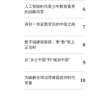
人工智能时代青少年数智素养
6
的战略培育
讲好一张蓝图背后的中国之路
7
数字福建探新路，乘“数”而上
8
正当时
从“乡土中国”到“城乡中国”
9
为破解全球治理难题提供时代
10
答案