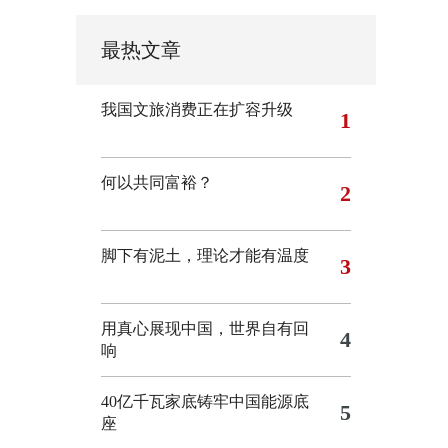
最热文章
我国文旅消费正在扩容升级
1
何以共同富裕？
2
脚下有泥土，理论才能有温度
3
用真心展现中国，世界自有回
4
响
40亿千瓦家底铸牢中国能源底
5
座