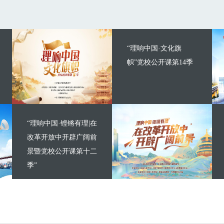
“理响中国·文化旗
帜”党校公开课第14季
“理响中国·铿锵有理|在
改革开放中开辟广阔前
景暨党校公开课第十二
季”