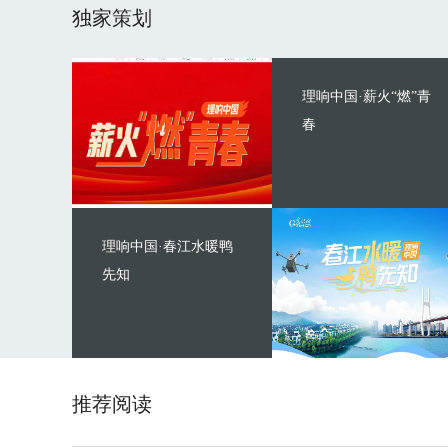
独家策划
理响中国·薪火“燃”青
春
理响中国·春江水暖鸭
先知
推荐阅读