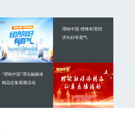
理响中国·铿锵有理|经
济向好有底气
“理响中国”理论融媒体
精品征集展播活动