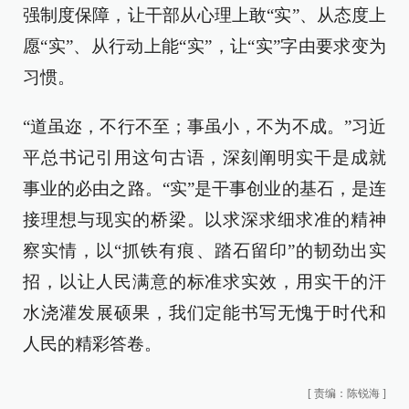
强制度保障，让干部从心理上敢“实”、从态度上
愿“实”、从行动上能“实”，让“实”字由要求变为
习惯。
“道虽迩，不行不至；事虽小，不为不成。”习近
平总书记引用这句古语，深刻阐明实干是成就
事业的必由之路。“实”是干事创业的基石，是连
接理想与现实的桥梁。以求深求细求准的精神
察实情，以“抓铁有痕、踏石留印”的韧劲出实
招，以让人民满意的标准求实效，用实干的汗
水浇灌发展硕果，我们定能书写无愧于时代和
人民的精彩答卷。
[
责编：陈锐海
]