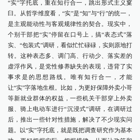
“实”字托底，重在知行合一，跳出形式主义窠
臼。从哲学维度看，“实”是“知”与“行”的统一，
是主观能动性与客观规律性的契合。现实中，
个别干部把“实”停留在口号上，搞“表态式”落
实、“包装式”调研，看似忙忙碌碌，实则原地打
转。这种表态多、调门高、行动少、落实差的
虚浮作风，是党性修养缺失的表现，违背了实
事求是的思想路线。唯有知行合一，才能
让“实”字落地生根。比如，为更好保障外卖小哥
等新就业群体的权益，一些机关干部穿上外卖
服、骑上电动车进行“沉浸式”调研，在调研过
后，推出一些针对性措施，解决了不少现实问
题。以“实”字托底，就是既把调查研究作为基本