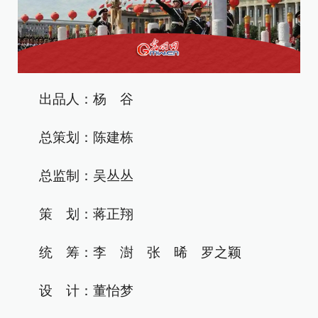
出品人：杨 谷
总策划：陈建栋
总监制：吴丛丛
策 划：蒋正翔
统 筹：李 澍 张 晞 罗之颖
设 计：董怡梦