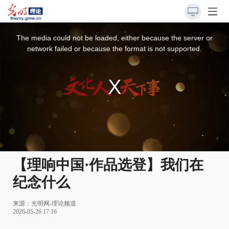
This
is
a
The media could not be loaded, either because the server or
modal
window.
network failed or because the format is not supported.
【理响中国·作品选登】我们在
纪念什么
来源：
光明网-理论频道
2026-05-26 17:16