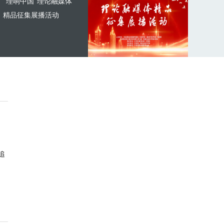
“理响中国”理论融媒体
精品征集展播活动
追