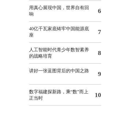
用真心展现中国，世界自有回
6
响
40亿千瓦家底铸牢中国能源底
7
座
人工智能时代青少年数智素养
8
的战略培育
讲好一张蓝图背后的中国之路
9
数字福建探新路，乘“数”而上
10
正当时