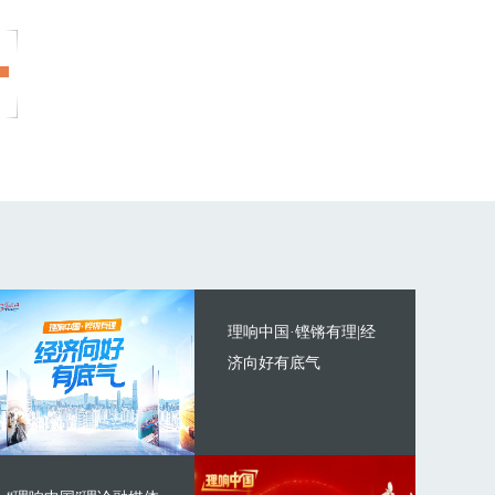
理响中国·铿锵有理|经
济向好有底气