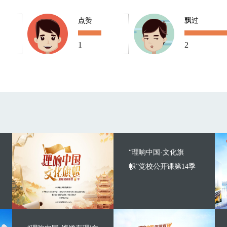
点赞
飘过
1
2
“理响中国·文化旗
帜”党校公开课第14季