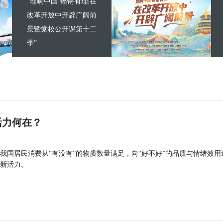
“理响中国·铿锵有理|在
改革开放中开辟广阔前
景暨党校公开课第十二
季”
活力何在？
我国居民消费从“有没有”的物质数量满足，向“好不好”的品质与情绪效用
新活力。