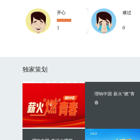
开心
难过
1
0
独家策划
理响中国·薪火“燃”青
春