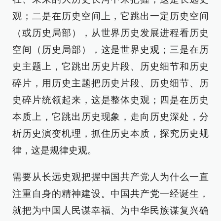
观；二是在历史空间上，它跳出一定历史空间
（或历史局部），从世界历史发展进程看历史
空间（历史局部），这是世界史观；三是在历
史主题上，它跳出历史片段、历史细节和历史
碎片，用历史主题把历史片段、历史细节、历
史碎片统领起来，这是整体史观；四是在历史
本质上，它跳出历史现象，走向历史深处，分
析历史演变机理，抓住历史本质，探究历史规
律，这是规律史观。
需要从长远史观把握中国共产党人为什么一直
注重自身的精神建设。中国共产党一经诞生，
就把为中国人民谋幸福、为中华民族谋复兴确