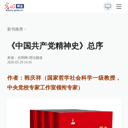
新书推荐
>
《中国共产党精神史》总序
来源：
光明网-理论频道
2026-05-29 14:16
作者：韩庆祥（国家哲学社会科学一级教授，
中央党校专家工作室领衔专家）