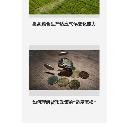
提高粮食生产适应气候变化能力
如何理解货币政策的“适度宽松”