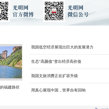
我国低空经济展现出巨大的发展潜力
生态“高颜值”变出经济高价值
我国文旅消费正在扩容升级
的福建路径
用真心展现中国，世界自有回响