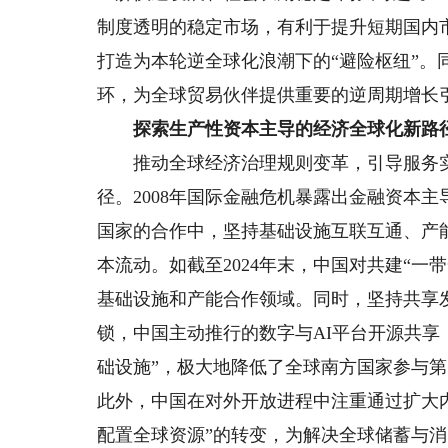
制度透明的稳定市场，有利于提升短期国内
打造为本轮逆全球化浪潮下的“避险枢纽”
环，为全球贸易伙伴提供重要的逆周期增长
探索生产性资本主导的
经济全球化新路
推动全球经济治理规则变革，引导服务实
径。2008年国际金融危机暴露出金融资本
国家的合作中，坚持基础设施互联互通、产
本流动。如截至2024年末，中国对共建“一
基础设施和产能合作领域。同时，坚持共享
锁，中国主动推行的数字与AI平台开源共享
础设施”，极大地降低了全球南方国家参与
此外，中国在对外开放进程中注重通过扩大内
配置全球资源”的转变，为解决全球储蓄与