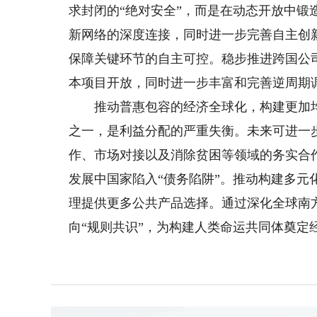
求封闭的“绝对安全”，而是在动态开放中
新网络的深度连接，同时进一步完善自主创
保障关键环节的自主可控。稳步推进跨国公
本项目开放，同时进一步丰富和完善逆周期
推动普惠包容的经济全球化，构建更加均
之一，是利益分配的严重失衡。未来可进一
作、市场对接以及消除贫困等领域的务实合
发展中国家陷入“债务陷阱”。推动构建多
理提供更多公共产品选择。通过深化全球南
向“规则共识”，为构建人类命运共同体奠定