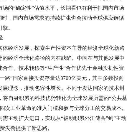
市场的“确定性”估值水平，长期看也有利于把国内市场
。同时，国内市场需求的持续扩张也会拉动全球供应链循
引擎。
径
体经济发展，探索生产性资本主导的经济全球化新路
主导的经济全球化路径的内在缺陷。中国在与其他发展中
能合作、技术转移等“生产性”合作优先于金融投机性资
带一路”国家直接投资存量达3700亿美元，其中多数投向
发展理念，推动包容性增长。不同于发达国家的技术封
，将自身积累的科技优势转化为全球发展所需的“公共基
第四次工业革命的准入门槛和参与全球分工的交易成本。
需主动扩大进口，实现从“被动积累外汇储备”到“主动
消费失衡提供了新思路。