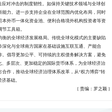
锻造应对冲击的制度韧性。如保持关键技术领域与全球创
新能力。进一步支持企业在全球范围内优化布局，同时
司本外币一体化资金池、便利合格境外机构投资者等资
调节工具箱。
衡的全球经济发展格局。传统全球化模式的主要缺陷
步深化与全球南方国家在基础设施互联互通、产能合
作。倡导更加公平、可持续的主权债务解决方案，避免
元化、多层次、更加稳定的国际货币体系，为全球经济治
方合作，推动全球经济治理体系改革，从“权力博弈”转
经济基础。
[
责编：罗之颖
]