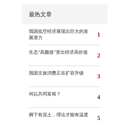
最热文章
我国低空经济展现出巨大的发
1
展潜力
生态“高颜值”变出经济高价值
2
我国文旅消费正在扩容升级
3
何以共同富裕？
4
脚下有泥土，理论才能有温度
5