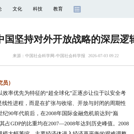
论
文化
科技
教育
中国坚持对外开放战略的深层逻
来源：
中国社会科学网-中国社会科学报
2026-07-03 09:22
究员）
率优先为特征的“超全球化”正逐步让位于以安全考
不是线性进程，而是在扩张与收缩、开放与封闭的周期性
纪90年代前后，在2008年国际金融危机前达到“巅
GDP的比重均在2007—2008年达到历史峰值。2008
规模大幅萎缩，主要经济体进入经济再平衡的艰难调整