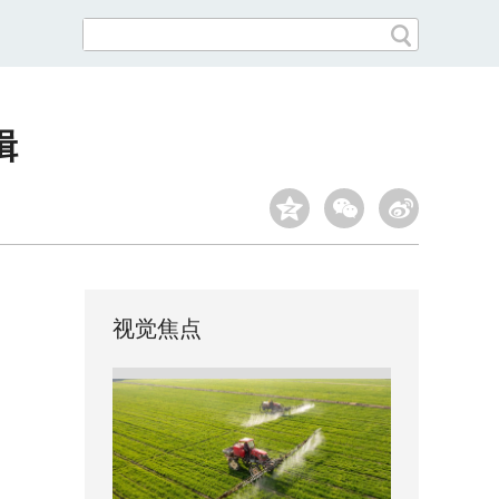
辑
视觉焦点