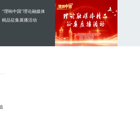
“理响中国”理论融媒体
精品征集展播活动
追