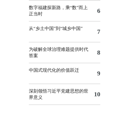
数字福建探新路，乘“数”而上
6
正当时
从“乡土中国”到“城乡中国”
7
为破解全球治理难题提供时代
8
答案
中国式现代化的价值跃迁
9
深刻领悟习近平党建思想的世
10
界意义