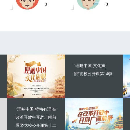
0
0
“理响中国·文化旗
帜”党校公开课第14季
“理响中国·铿锵有理|在
改革开放中开辟广阔前
景暨党校公开课第十二