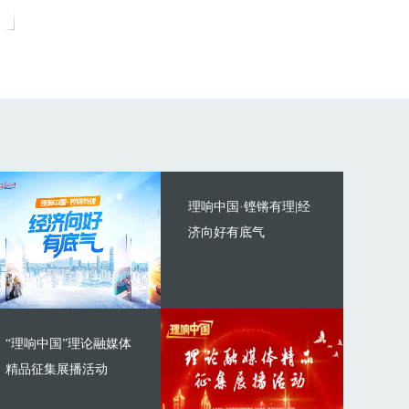
理响中国·铿锵有理|经
济向好有底气
“理响中国”理论融媒体
精品征集展播活动