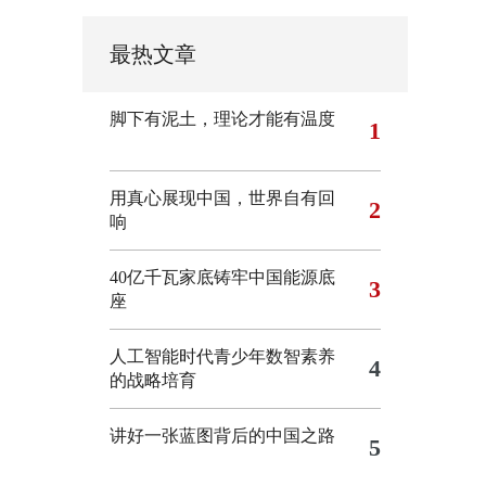
最热文章
脚下有泥土，理论才能有温度
1
用真心展现中国，世界自有回
2
响
40亿千瓦家底铸牢中国能源底
3
座
人工智能时代青少年数智素养
4
的战略培育
讲好一张蓝图背后的中国之路
5