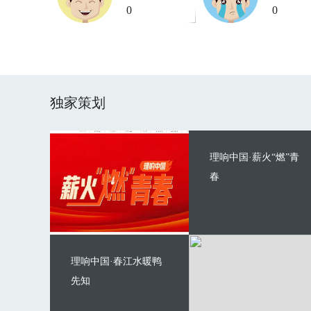
0
0
独家策划
理响中国·薪火“燃”青
春
理响中国·春江水暖鸭
先知