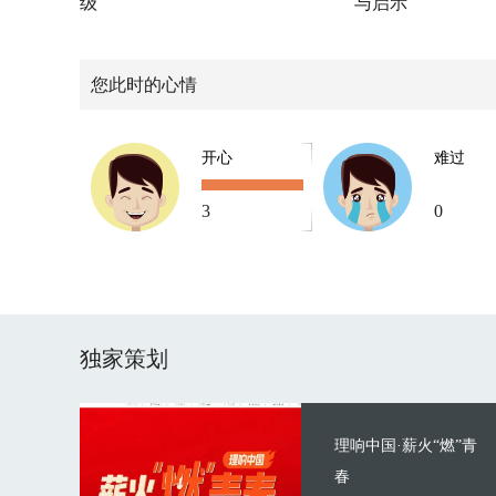
级
与启示
您此时的心情
开心
难过
3
0
独家策划
理响中国·薪火“燃”青
春