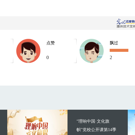
点赞
飘过
0
2
“理响中国·文化旗
帜”党校公开课第14季