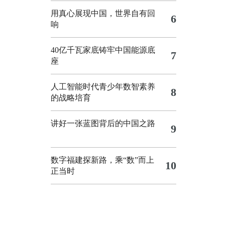
用真心展现中国，世界自有回
6
响
40亿千瓦家底铸牢中国能源底
7
座
人工智能时代青少年数智素养
8
的战略培育
讲好一张蓝图背后的中国之路
9
数字福建探新路，乘“数”而上
10
正当时