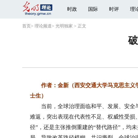
时政
国际
时评
理
首页
>
理论频道
>
光明独家
>
正文
破
作者：金新（西安交通大学马克思主义学
士生）
当前，全球治理面临和平、发展、安全与治
难返，突出表现在代表性不足、权威性受损
径”，还是主张推倒重建的“替代路径”，均
局，导致改革路径模糊、共识撕裂‌，全球治理体