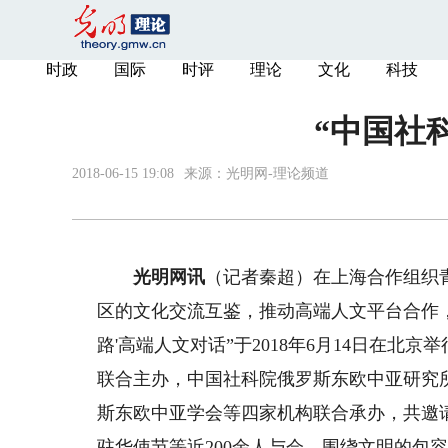
时政
国际
时评
理论
文化
科技
“中国社
2018-06-15 19:08
来源：
光明网-理论频道
光明网讯
（记者秦超）在上海合作组织
区的文化交流互鉴，推动高端人文平台合作，助
路'高端人文对话”于2018年6月14日在
联合主办，中国社科院俄罗斯东欧中亚研究
斯东欧中亚学会等四家机构联合承办，共邀
驻华使节等近200余人与会，围绕文明的包