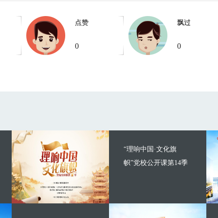
点赞
飘过
0
0
“理响中国·文化旗
帜”党校公开课第14季