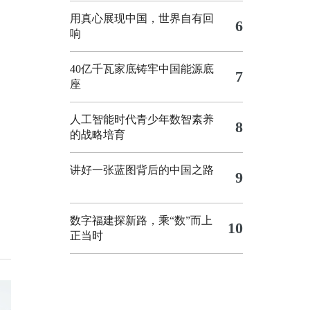
用真心展现中国，世界自有回
6
响
40亿千瓦家底铸牢中国能源底
7
座
人工智能时代青少年数智素养
8
的战略培育
讲好一张蓝图背后的中国之路
9
数字福建探新路，乘“数”而上
10
正当时