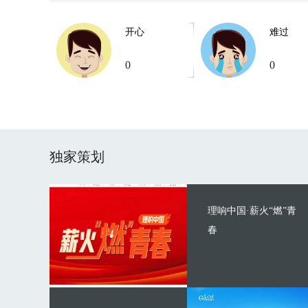
开心
难过
0
0
独家策划
理响中国·薪火“燃”青
春