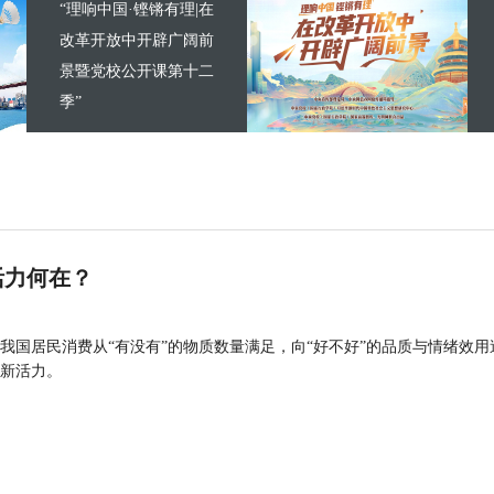
“理响中国·铿锵有理|在
改革开放中开辟广阔前
景暨党校公开课第十二
季”
活力何在？
我国居民消费从“有没有”的物质数量满足，向“好不好”的品质与情绪效用
新活力。