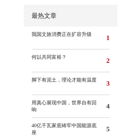
最热文章
我国文旅消费正在扩容升级
1
何以共同富裕？
2
脚下有泥土，理论才能有温度
3
用真心展现中国，世界自有回
4
响
40亿千瓦家底铸牢中国能源底
5
座