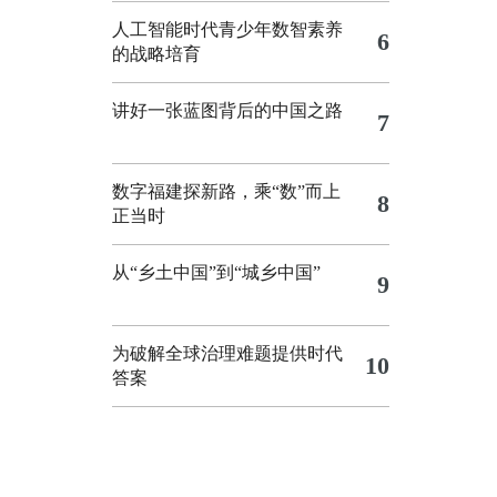
人工智能时代青少年数智素养
6
的战略培育
讲好一张蓝图背后的中国之路
7
数字福建探新路，乘“数”而上
8
正当时
从“乡土中国”到“城乡中国”
9
为破解全球治理难题提供时代
10
答案