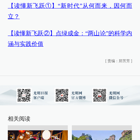
【读懂新飞跃①】“新时代”从何而来，因何而
立？
【读懂新飞跃②】点绿成金：“两山论”的科学内
涵与实践价值
[
责编：郑芳芳
]
相关阅读