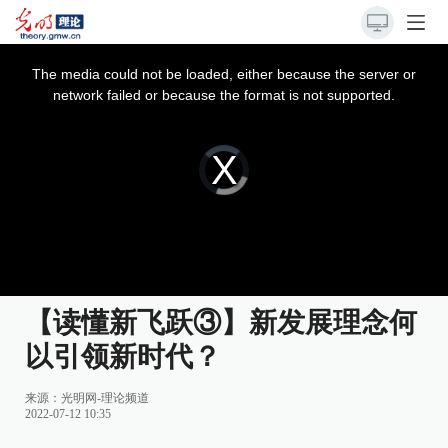
This
is
a
The media could not be loaded, either because the server or
modal
window.
network failed or because the format is not supported.
Video
Player
is
loading.
【读懂新飞跃③】新发展理念何
以引领新时代？
来源：
光明网-理论频道
2022-07-12 10:35