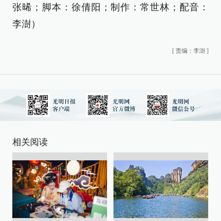
张晞；脚本：徐倩阳；制作：常世林；配音：
李澍）
[
责编：李澍
]
相关阅读