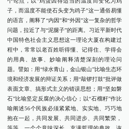
个论点，以“鸡蛋因得适当的温度而变化为鸡
子，而温度不能使石头变为鸡子”这一通俗易懂
的语言，阐释了“内因”和“外因”这一复杂的哲学
问题，拉近了与“泥腿子”的距离。习近平新时代
中国特色社会主义思想这一理论大厦在构建过
程中，常常以老百姓听得懂、记得住、学得会
的用典、故事、妙喻阐释清楚深刻的理论问
题。譬如：用“绿水青山，金山银山”比喻生态环
境和经济发展的辩证关系；用“敲锣打鼓”批评做
表面文章、搞形式主义的错误思想；用“坚如磐
石”比喻坚定反腐的决心信心；以“石榴籽”作比
喻阐述56个民族必须紧紧地、实实地、巧巧地
抱在一起，共同发展、共同进步、共同繁荣，
等等。一个个意味深长、充满哲理的典故，诙