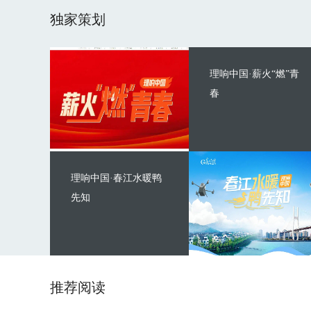
独家策划
理响中国·薪火“燃”青
春
理响中国·春江水暖鸭
先知
推荐阅读