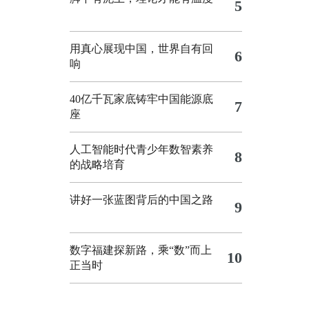
5
用真心展现中国，世界自有回
6
响
40亿千瓦家底铸牢中国能源底
7
座
人工智能时代青少年数智素养
8
的战略培育
讲好一张蓝图背后的中国之路
9
数字福建探新路，乘“数”而上
10
正当时