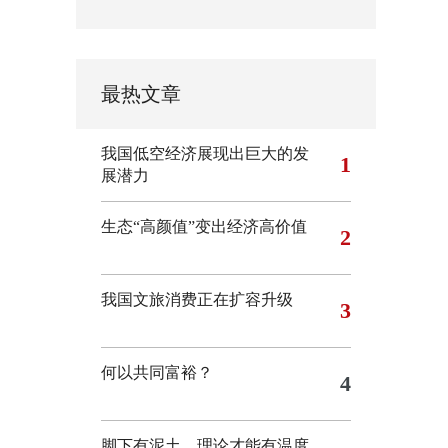
最热文章
我国低空经济展现出巨大的发
1
展潜力
生态“高颜值”变出经济高价值
2
我国文旅消费正在扩容升级
3
何以共同富裕？
4
脚下有泥土，理论才能有温度