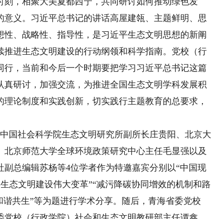
时刻，相聚大美夏都西宁，共同研讨如何推动绿色发
的意义。习近平总书记的讲话高屋建瓴、主题鲜明、思
想性、战略性、指导性，是习近平生态文明思想的新阐
续推进生态文明建设的行动纲领和科学指南。党校（行
同行，当前和今后一个时期要把学习习近平总书记这篇
认真研讨，加强交流，为推进全国生态文明学科发展积
的理论制度和实践创新，切实践行主题教育的总要求，
中国社会科学院生态文明研究所副所长庄贵阳、北京大
、北京师范大学全球环境政策研究中心主任毛显强以及
社副总编辑苏杨等4位学者作为特邀嘉宾分别以“中国现
年生态文明建设伟大变革”“减污降碳协同增效的机制和路
和谐共生”等为题进行学术分享。随后，青海省委党校
委党校（行政学院）社会和生态文明教研部主任谭鑫、