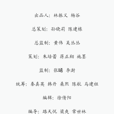
出品人：林振义 杨谷
总策划：孙晓莉 陈建栋
总监制：黄伟 吴丛丛
策划：朱培蕾 蒋正翔 施墨
监制：张晞 李澍
统筹：秦真英 韩丹 桑熙 陈航 马建祖
编辑：徐倩阳
编导：路天悦 梁爽 常世林