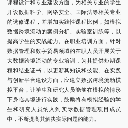
课程设计和专业建设方面，为相关专业的学生
开设数据科学、网络安全、国际法等相关专业
的选修课程，并增加实践性课程比例，如模拟
数据跨境流动的案例分析、实验室训练等，以
提高学生的实战能力。在职业培训方面，针对
数据管理和数字贸易领域的在职人员开展关于
大数据跨境流动的专业培训，为其提供短期课
程和结业证书，以更新其知识和技能。在实践
与创新平台建设方面，应建立数据跨境流动模
拟平台，让学生和研究人员能够在模拟的情形
下身临其境进行实践，鼓励将有模拟经验的学
生和研究人员纳入到实际数据管理项目成员
中，不断提高其解决实际问题的能力。