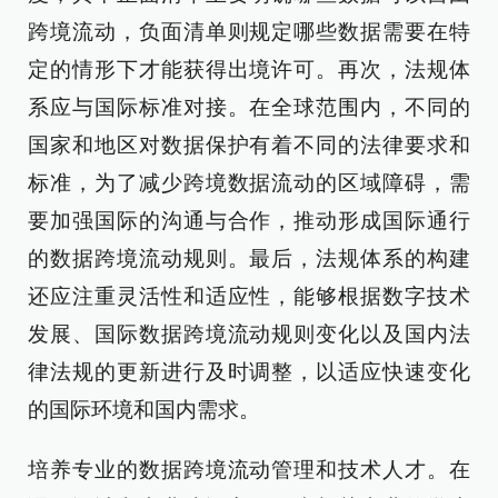
跨境流动，负面清单则规定哪些数据需要在特
定的情形下才能获得出境许可。再次，法规体
系应与国际标准对接。在全球范围内，不同的
国家和地区对数据保护有着不同的法律要求和
标准，为了减少跨境数据流动的区域障碍，需
要加强国际的沟通与合作，推动形成国际通行
的数据跨境流动规则。最后，法规体系的构建
还应注重灵活性和适应性，能够根据数字技术
发展、国际数据跨境流动规则变化以及国内法
律法规的更新进行及时调整，以适应快速变化
的国际环境和国内需求。
培养专业的数据跨境流动管理和技术人才。在