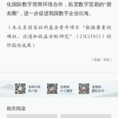
化国际数字营商环境合作，拓宽数字贸易的“朋
友圈”，进一步促进我国数字企业出海。
（本文系国家社科基金青年项目“数据要素的
确权、流通和收益分配研究”（23CJY033）的
阶段性成果）
[
责编：李彬
]
相关阅读