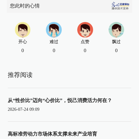
您此时的心情
开心
难过
点赞
飘过
0
0
0
0
推荐阅读
从“性价比”迈向“心价比”，悦己消费活力何在？
2026-07-24 09:09
高标准劳动力市场体系支撑未来产业培育