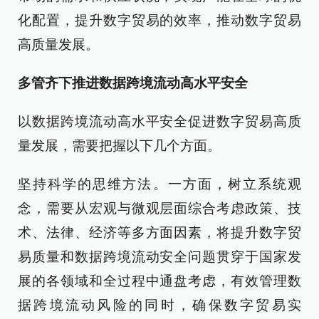
化配置，提升数字贸易的效率，推动数字贸易
高质量发展。
多管齐下推进数据跨境流动高水平安全
以数据跨境流动高水平安全促进数字贸易高质
量发展，需要把握以下几个方面。
坚持科学的思维方法。一方面，树立系统观
念，需要从宏观与微观层面综合考虑政策、技
术、法律、经济等多方面因素，将提升数字贸
易质量和数据跨境流动安全问题贯穿于国家发
展的各领域和全过程中通盘考虑，有效管理数
据跨境流动风险的同时，确保数字贸易实