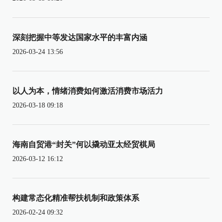
深刻把握中等发达国家水平的丰富内涵
2026-03-24 13:56
以人为本，情绪消费如何激活消费市场活力
2026-03-18 09:18
海南自贸港“封关”何以撬动亚太经贸棋局
2026-03-12 16:12
构建常态化精准帮扶机制和政策体系
2026-02-24 09:32