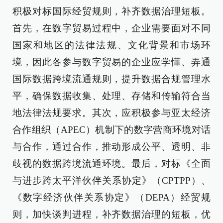
积极对标国际经贸规则，补齐数据治理短板。
首先，在数字贸易过程中，企业需要面对不同
国家和地区的法律法规、文化背景和市场环
境，因此各参与数字贸易的企业应学懂、弄通
国际数据跨境流通规则，提升数据合规管理水
平，确保数据收集、处理、存储和传输符合当
地法律法规要求。其次，应积极参与亚太经济
合作组织（APEC）机制下的数字营商环境对话
与合作，通过合作，推动形成公平、透明、非
歧视的数据跨境流通环境。最后，对标《全面
与进步跨太平洋伙伴关系协定》（CPTPP）、
《数字经济伙伴关系协定》（DEPA）经贸规
则，加快谈判进程，补齐数据治理的短板，优