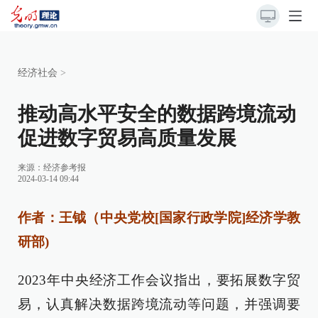
经济社会
>
推动高水平安全的数据跨境流动
促进数字贸易高质量发展
来源：
经济参考报
2024-03-14 09:44
作者：王钺（中央党校[国家行政学院]经济学教
研部)
2023年中央经济工作会议指出，要拓展数字贸
易，认真解决数据跨境流动等问题，并强调要