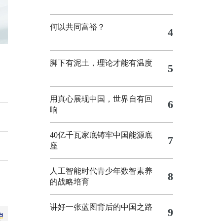
何以共同富裕？
4
脚下有泥土，理论才能有温度
5
用真心展现中国，世界自有回
6
响
40亿千瓦家底铸牢中国能源底
7
座
人工智能时代青少年数智素养
8
的战略培育
讲好一张蓝图背后的中国之路
9