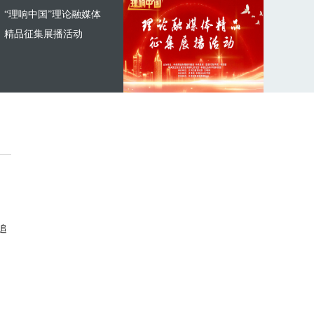
“理响中国”理论融媒体
精品征集展播活动
追