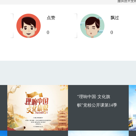
点赞
飘过
0
0
“理响中国·文化旗
帜”党校公开课第14季