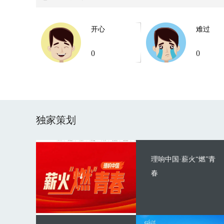
开心
难过
0
0
独家策划
理响中国·薪火“燃”青
春