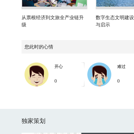
从票根经济到文旅全产业链升
数字生态文明建设
级
与启示
您此时的心情
开心
难过
0
0
独家策划