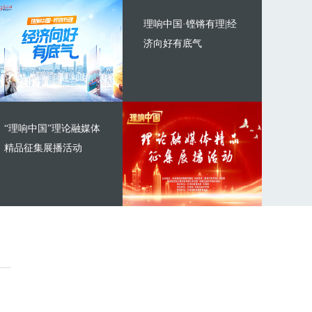
理响中国·铿锵有理|经
济向好有底气
“理响中国”理论融媒体
精品征集展播活动