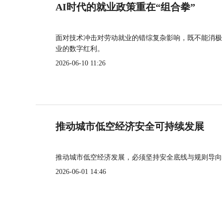
AI时代的就业政策重在“组合拳”
面对技术冲击对劳动就业的错综复杂影响，既不能消极
业的数字红利。
2026-06-10 11:26
推动城市低空经济安全可持续发展
推动城市低空经济发展，必须坚持安全底线与规则导向
2026-06-01 14:46