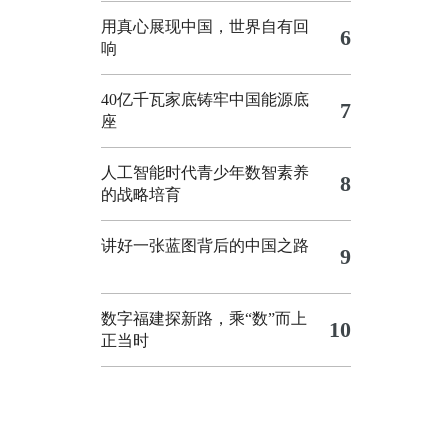
用真心展现中国，世界自有回
6
响
40亿千瓦家底铸牢中国能源底
7
座
人工智能时代青少年数智素养
8
的战略培育
讲好一张蓝图背后的中国之路
9
数字福建探新路，乘“数”而上
10
正当时