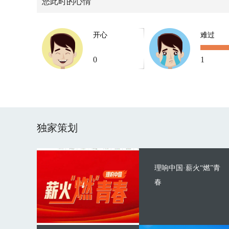
您此时的心情
开心
难过
0
1
独家策划
理响中国·薪火“燃”青
春