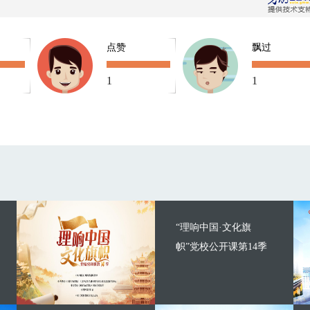
点赞
飘过
1
1
“理响中国·文化旗
帜”党校公开课第14季