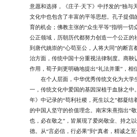
意愿和选择，《庄子·天下》中抒发的“独与
文化中也包含了丰富的平等思想。孔子提倡
育的机会；佛教主张的“众生平等”指明一
公正领域，历朝历代都努力创造一个公正的
到唐代姚崇的“心苟至公，人将大同”的断
治方面，传统中国十分重视法律制度。商鞅
作用，荀子则更明确地提出“礼法并重”，相
在个人层面，中华优秀传统文化为大学生
一，传统文化中爱国的基因深植于血脉之中。
年》中记录的“苟利社稷，死生以之”都凝
的中国人坚守的价值理念。南宋朱熹指出“敬
也，必在敬之”，皆展现了爱岗敬业、持之
德。从“言必信，行必果”到“真者，精诚之