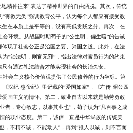
天地精神往来”表达了精神世界的自由洒脱。其次，传统
的“有教无类”强调教育公平，认为每个人都应有接受教
切众生在本质上是平等的，没有高低贵贱之分。再次，在
社会环境。从战国时期荀子的“公生明，偏生暗”的告诫
言都体现了社会公正是治国之要、兴国之道。此外，在法
认为“治法明，则官无邪”，指出法律对官员行为的约束
信只有通过礼法结合才能实现社会的长治久安。
社会主义核心价值观提供了公民修养的行为坐标。第
《汉纪·惠帝纪》里记载的“爱国如家”，《左传·昭公四
结着爱国主义的情怀。第二，敬业自古以来就是勤劳勇敢
业者，专心致志，以事其业也”，荀子认为“凡百事之成
以恒的职业态度。第三，诚信一直是中华民族的传统美
至也，不精不诚，不能动人”，再到“推人以诚，则不言而