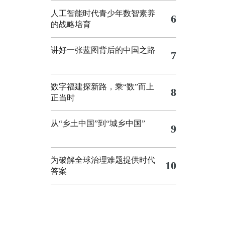
人工智能时代青少年数智素养
6
的战略培育
讲好一张蓝图背后的中国之路
7
数字福建探新路，乘“数”而上
8
正当时
从“乡土中国”到“城乡中国”
9
为破解全球治理难题提供时代
10
答案