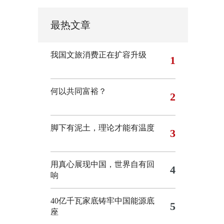
最热文章
我国文旅消费正在扩容升级
1
何以共同富裕？
2
脚下有泥土，理论才能有温度
3
用真心展现中国，世界自有回
4
响
40亿千瓦家底铸牢中国能源底
5
座