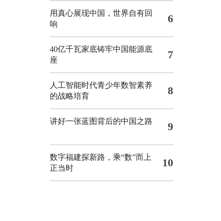
用真心展现中国，世界自有回
6
响
40亿千瓦家底铸牢中国能源底
7
座
人工智能时代青少年数智素养
8
的战略培育
讲好一张蓝图背后的中国之路
9
数字福建探新路，乘“数”而上
10
正当时