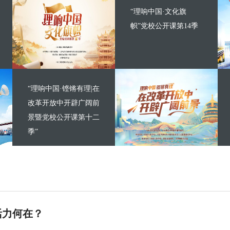
“理响中国·文化旗
帜”党校公开课第14季
“理响中国·铿锵有理|在
改革开放中开辟广阔前
景暨党校公开课第十二
季”
活力何在？