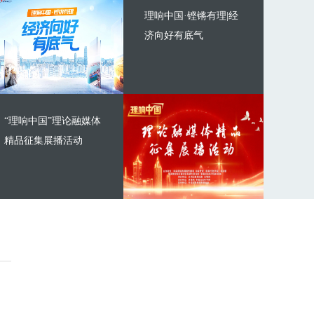
理响中国·铿锵有理|经
济向好有底气
“理响中国”理论融媒体
精品征集展播活动