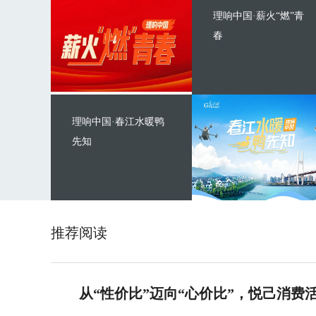
理响中国·薪火“燃”青
春
理响中国·春江水暖鸭
先知
推荐阅读
从“性价比”迈向“心价比”，悦己消费