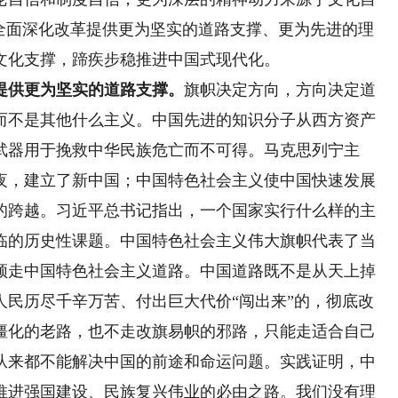
步全面深化改革提供更为坚实的道路支撑、更为先进的理
文化支撑，蹄疾步稳推进中国式现代化。
提供更为坚实的道路支撑。
旗帜决定方向，方向决定道
而不是其他什么主义。中国先进的知识分子从西方资产
武器用于挽救中华民族危亡而不可得。马克思列宁主
夜，建立了新中国；中国特色社会主义使中国快速发展
的跨越。习近平总书记指出，一个国家实行什么样的主
临的历史性课题。中国特色社会主义伟大旗帜代表了当
须走中国特色社会主义道路。中国道路既不是从天上掉
人民历尽千辛万苦、付出巨大代价“闯出来”的，彻底改
僵化的老路，也不走改旗易帜的邪路，只能走适合自己
从来都不能解决中国的前途和命运问题。实践证明，中
推进强国建设、民族复兴伟业的必由之路。我们没有理