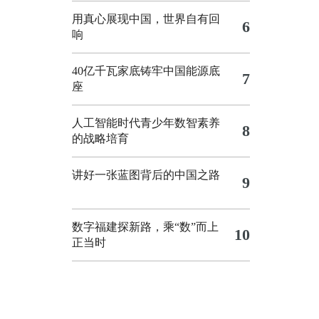
用真心展现中国，世界自有回
6
响
40亿千瓦家底铸牢中国能源底
7
座
人工智能时代青少年数智素养
8
的战略培育
讲好一张蓝图背后的中国之路
9
数字福建探新路，乘“数”而上
10
正当时