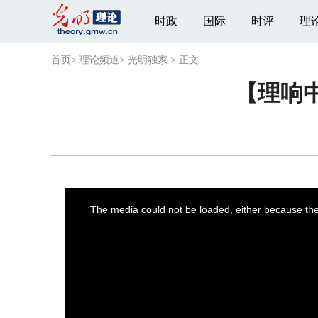
时政
国际
时评
理
首页
>
理论频道
>
光明独家
>
正文
【理响
This
is
a
The media could not be loaded, either because the 
modal
window.