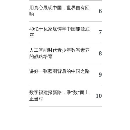
用真心展现中国，世界自有回
6
响
40亿千瓦家底铸牢中国能源底
7
座
人工智能时代青少年数智素养
8
的战略培育
讲好一张蓝图背后的中国之路
9
数字福建探新路，乘“数”而上
10
正当时