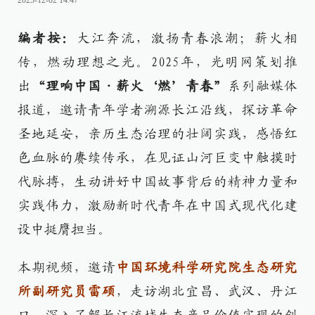
2025-12-02 14:47
编者按：
大江奔流，激扬青春浪潮；薪火相
传，燃动理想之光。2025年，光明网策划推
出
“理响中国·薪火‘燃’青春”
系列融媒体
报道，邀请青年学者溯源长江沿线，探访革命
圣地延安，亲历生态治理的壮阔实践，感悟红
色血脉的赓续传承，在见证山河巨变中触摸时
代脉搏，生动讲好中国故事背后的精神力量和
实践伟力，激励新时代青年在中国式现代化建
设中挺膺担当。
本期视频，邀请
中国环境科学研究院生态研究
所副研究员雷硕
，走访湖北宜昌、武汉、丹江