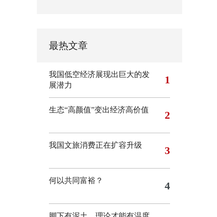
最热文章
我国低空经济展现出巨大的发
1
展潜力
生态“高颜值”变出经济高价值
2
我国文旅消费正在扩容升级
3
何以共同富裕？
4
脚下有泥土，理论才能有温度