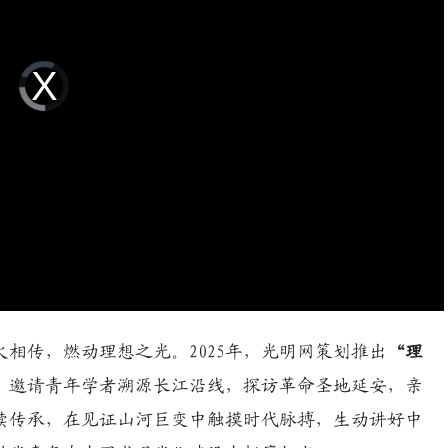
Video
Player
is
loading.
相传，燃动理想之光。2025年，光明网策划推出
“理
，邀请青年学者溯源长江沿线，探访革命圣地延安，亲
续传承，在见证山河巨变中触摸时代脉搏，生动讲好中