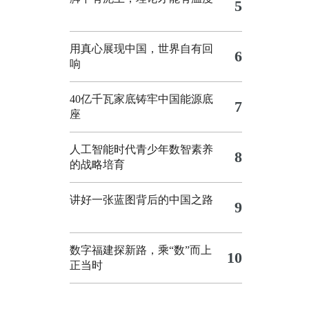
5
用真心展现中国，世界自有回
6
响
40亿千瓦家底铸牢中国能源底
7
座
人工智能时代青少年数智素养
8
的战略培育
讲好一张蓝图背后的中国之路
9
数字福建探新路，乘“数”而上
10
正当时