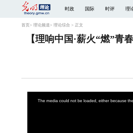
时政
国际
时评
理
首页
>
理论频道
>
理论综合
>
正文
【理响中国·薪火“燃”青
This
is
a
The media could not be loaded, either because the 
modal
window.