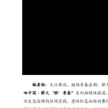
编者按：
大江奔流，激扬青春浪潮；薪火
响中国·薪火‘燃’青春”
系列融媒体报道
历生态治理的壮阔实践，感悟红色血脉的赓