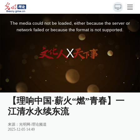
This
is
a
The media could not be loaded, either because the server or
modal
window.
network failed or because the format is not supported.
【理响中国·薪火“燃”青春】一
江清水永续东流
来源：
光明网-理论频道
2025-12-05 14:49