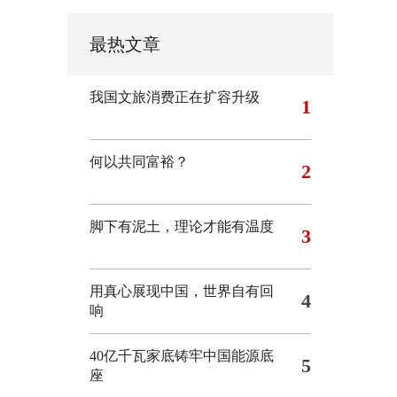
最热文章
我国文旅消费正在扩容升级
1
何以共同富裕？
2
脚下有泥土，理论才能有温度
3
用真心展现中国，世界自有回
4
响
40亿千瓦家底铸牢中国能源底
5
座