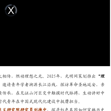
Video
Player
is
loading.
相传，燃动理想之光。2025年，光明网策划推出
“理
，邀请青年学者溯源长江沿线，探访革命圣地延安，亲
续传承，在见证山河巨变中触摸时代脉搏，生动讲好中
时代青年在中国式现代化建设中挺膺担当。
主义研究院研究员刘德中
，探寻红色基因如何穿越历史