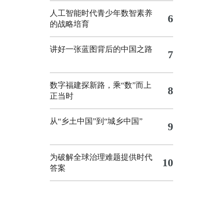
人工智能时代青少年数智素养
6
的战略培育
讲好一张蓝图背后的中国之路
7
数字福建探新路，乘“数”而上
8
正当时
从“乡土中国”到“城乡中国”
9
为破解全球治理难题提供时代
10
答案