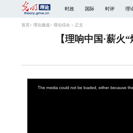
时政
国际
时评
理
首页
>
理论频道
>
理论综合
>
正文
【理响中国·薪火
This
is
a
The media could not be loaded, either because the 
modal
window.