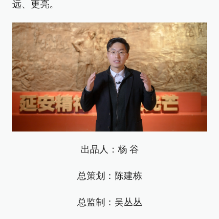
远、更亮。
出品人：杨 谷
总策划：陈建栋
总监制：吴丛丛