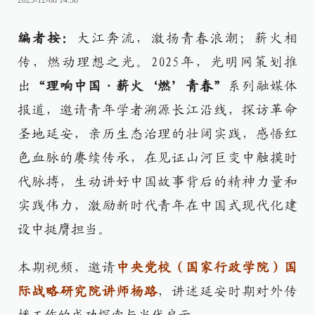
2025-12-08 14:58
编者按：
大江奔流，激扬青春浪潮；薪火相
传，燃动理想之光。2025年，光明网策划推
出
“理响中国·薪火‘燃’青春”
系列融媒体
报道，邀请青年学者溯源长江沿线，探访革命
圣地延安，亲历生态治理的壮阔实践，感悟红
色血脉的赓续传承，在见证山河巨变中触摸时
代脉搏，生动讲好中国故事背后的精神力量和
实践伟力，激励新时代青年在中国式现代化建
设中挺膺担当。
本期视频，邀请
中央党校（国家行政学院）国
际战略研究院讲师杨路
，讲述延安时期对外传