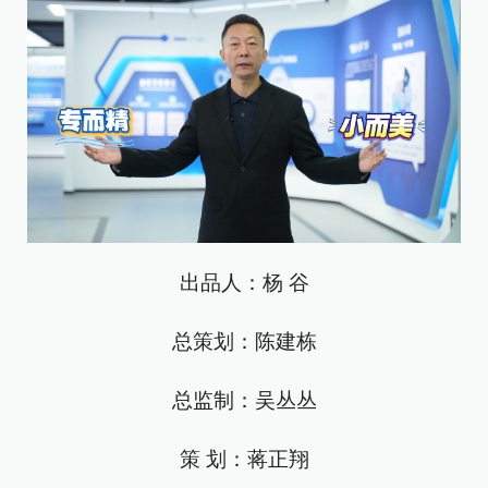
出品人：杨 谷
总策划：陈建栋
总监制：吴丛丛
策 划：蒋正翔