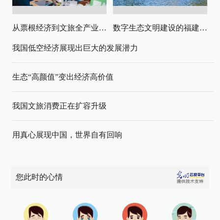
从票根经济到文旅全产业链升级
数字生态文明建设的福建路径与启示
我国低空经济展现出巨大的发展潜力
生态“高颜值”变出经济高价值
我国文旅消费正在扩容升级
用真心展现中国，世界自有回响
您此时的心情