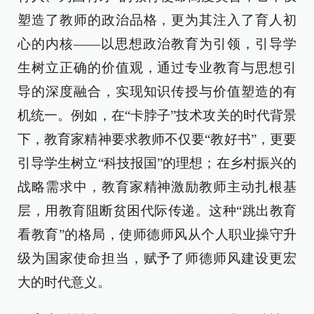
塑造了教师的政治品格，更为其注入了育人初
心的内核——以思想政治教育为引领，引导学
生树立正确的价值观，通过专业教育与思想引
导的深度融合，实现知识传授与价值塑造的有
机统一。例如，在“卡脖子”技术攻关的时代背景
下，教育家精神要求教师不仅要“教好书”，更要
引导学生树立“科技报国”的理想；在乡村振兴的
战略需求中，教育家精神激励教师主动扎根基
层，用教育阻断贫困代际传递。这种“跳出教育
看教育”的格局，使师德师风从个人职业操守升
级为国家使命担当，赋予了师德师风建设更宏
大的时代意义。