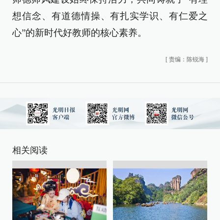
想信念、有道德情操、有扎实学识、有仁爱之
心”的新时代好教师的核心素养。
[
责编：陈锐海
]
相关阅读