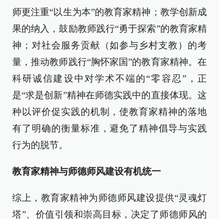
师更注重“以生为本”的教育家精神；教学创新成
果的纳入，鼓励教师践行“勇于探索”的教育家精
神；对社会服务贡献（如参与乡村支教）的考
量，推动教师践行“胸怀家国”的教育家精神。在
科研诚信建设中对学术不端的“零容忍”，正
是“求是创新”精神在师德实践中的直接体现。这
种以评价促实践的机制，使教育家精神的落地
有了明确的衡量标准，避免了精神倡导与实践
行为的脱节。
教育家精神与师德师风建设有机统一
综上，教育家精神为师德师风建设提供“灵魂灯
塔”、价值引领和崇高目标，决定了师德师风的