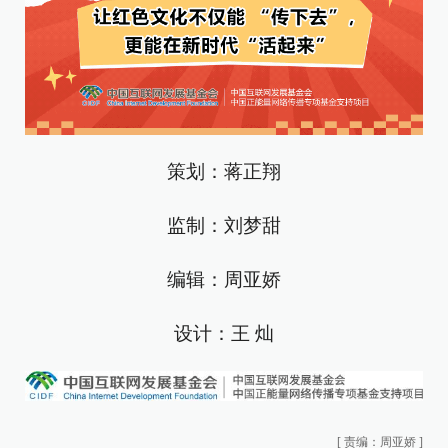
策划：蒋正翔
监制：刘梦甜
编辑：周亚娇
设计：王 灿
[
责编：周亚娇
]