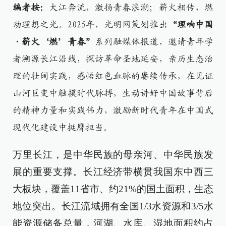
编者按：
大江奔流，激扬青春浪潮；薪火相传，燃
动理想之光。
2025年，光明网策划推出
“理响中国
·薪火‘燃’青春”
系列融媒体报道，邀请青年学
者溯源长江沿线，探访革命圣地延安，亲历生态治
理的壮阔实践，感悟红色血脉的赓续传承，在见证
山河巨变中触摸时代脉搏，生动讲好中国故事背后
的精神力量和实践伟力，激励新时代青年在中国式
现代化建设中挺膺担当。
万里长江，是中华民族的母亲河、中华民族发
展的重要支撑。长江经济带横贯我国东中西三
大板块，覆盖11省市、约21%的国土面积，生态
地位突出。长江流域拥有全国1/3水资源和3/5水
能资源储备总量，河湖、水库、湿地面积约占